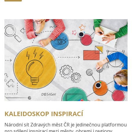
KALEIDOSKOP INSPIRACÍ
Národní sít Zdravých měst ČR je jedinečnou platformou
pro sdílení inspirací mezi městy, obcemi i regiony.