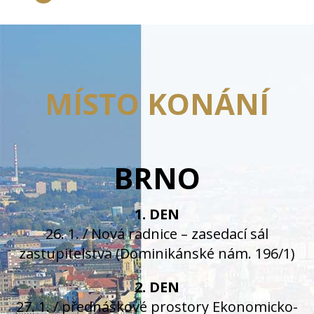
MÍSTO KONÁNÍ
BRNO
1. DEN
26. 1. / Nová radnice – zasedací sál
zastupitelstva (Dominikánské nám. 196/1)
2. DEN
27. 1. / přednáškové prostory Ekonomicko-