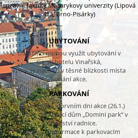
správní fakulty Masarykovy univerzity (Lipová
41a, Brno-Pisárky)
UBYTOVÁNÍ
Účastníci mohou využít ubytování v
Garni hotelu Vinařská,
který se nachází v těsné blízkosti místa
konání akce.
PARKOVÁNÍ
Pro parkování v prvním dni akce (26.1.)
lze využít parkovací dům „Domini park“ v
sousedství radnice.
Kompletní informace k parkovacím