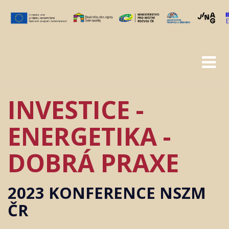
INVESTICE -
DOMŮ
ENERGETIKA -
O KONFERENCI
DOBRÁ PRAXE
PROGRAM
ŘEČNÍCI
2023 KONFERENCE NSZM
ČR
KONTAKT