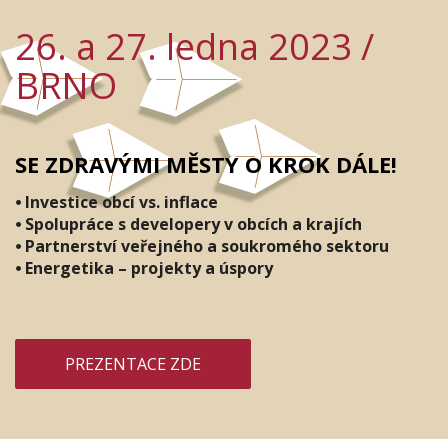
VÝSTUPY
26. a 27. ledna 2023 /
BRNO
SE ZDRAVÝMI MĚSTY O KROK DÁLE!
⦁ Investice obcí vs. inflace
⦁ Spolupráce s developery v obcích a krajích
⦁ Partnerství veřejného a soukromého sektoru
⦁ Energetika – projekty a úspory
PREZENTACE ZDE