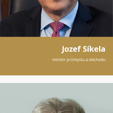
Jozef Síkela
ministr průmyslu a obchodu